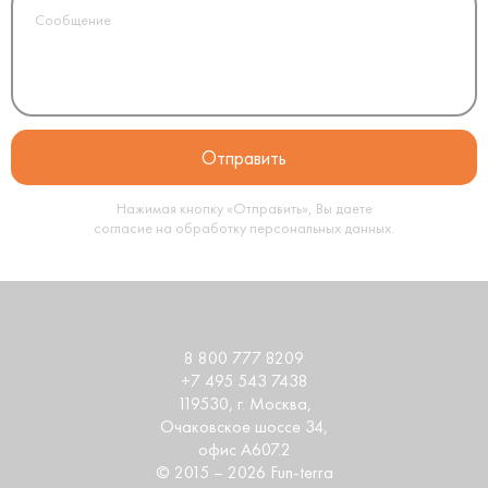
Нажимая кнопку «Отправить», Вы даете
согласие на обработку
персональных данных
.
8 800 777 8209
+7 495 543 7438
119530
, г.
Москва
,
Очаковское шоссе 34,
офис А607.2
© 2015 – 2026 Fun-terra