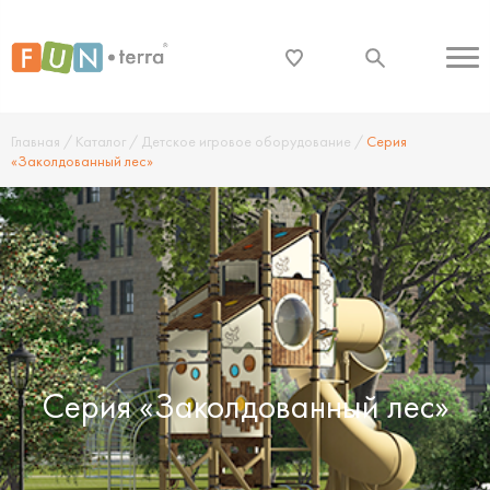
Главная
/
Каталог
/
Детское игровое оборудование
/
Серия
«Заколдованный лес»
Серия «Заколдованный лес»