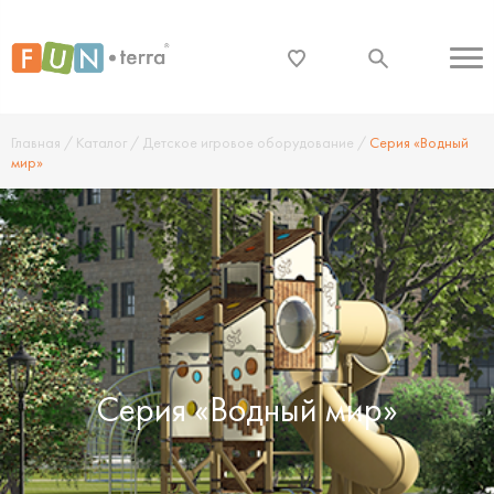
Главная
/
Каталог
/
Детское игровое оборудование
/
Серия «Водный
мир»
Серия «Водный мир»