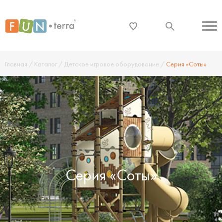
Главная
/
Каталог
/
Детское игровое оборудование
/
Серия «Соты»
Серия «Соты»