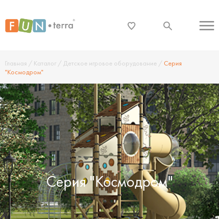
Главная
/
Каталог
/
Детское игровое оборудование
/
Серия
"Космодром"
Серия "Космодром"