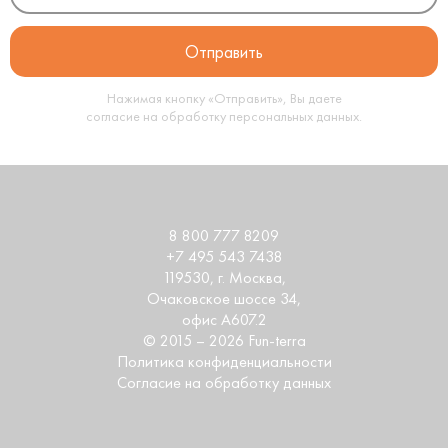
Нажимая кнопку «Отправить», Вы даете
согласие на обработку
персональных данных
.
8 800 777 8209
+7 495 543 7438
119530
, г.
Москва
,
Очаковское шоссе 34,
офис А607.2
© 2015 – 2026 Fun-terra
Политика конфиденциальности
Согласие на обработку данных