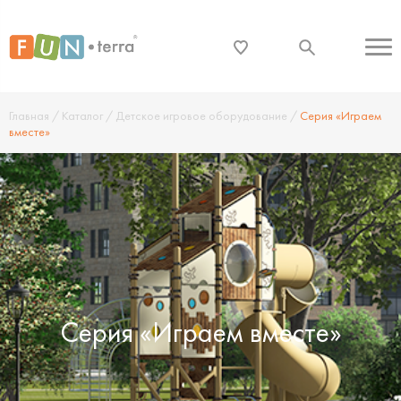
Главная
/
Каталог
/
Детское игровое оборудование
/
Серия «Играем
вместе»
Серия «Играем вместе»