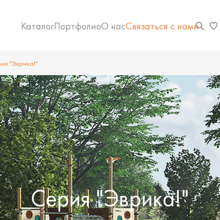
Каталог
Портфолио
О нас
Связаться с нами
ия "Эврика!"
Серия "Эврика!"