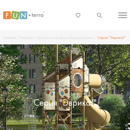
Главная
/
Каталог
/
Детское игровое оборудование
/
Серия "Эврика!"
Серия "Эврика!"