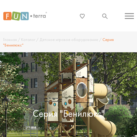
Главная
/
Каталог
/
Детское игровое оборудование
/
Серия
"Бенилюкс"
Серия "Бенилюкс"