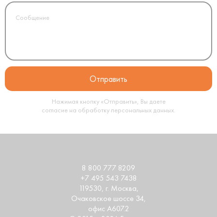
Нажимая кнопку «Отправить», Вы даете
согласие на обработку
персональных данных
.
8 800 777 8209
+7 495 543 7438
119530
, г.
Москва
,
Очаковское шоссе 34,
офис А607.2