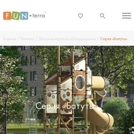
Главная
/
Каталог
/
Детское игровое оборудование
/
Серия «Батуты»
Серия «Батуты»