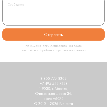
Нажимая кнопку «Отправить», Вы даете
согласие на обработку
персональных данных
.
8 800 777 8209
+7 495 543 7438
119530
, г.
Москва
,
Очаковское шоссе 34,
офис А607.2
© 2015 – 2026 Fun-terra