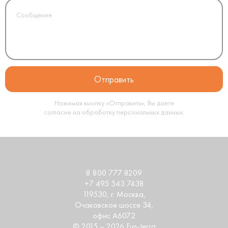
Нажимая кнопку «Отправить», Вы даете
согласие на обработку
персональных данных
.
8 800 777 8209
+7 495 543 7438
119530
, г.
Москва
,
Очаковское шоссе 34,
офис А607.2
© 2015 – 2026 Fun-terra