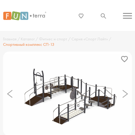
Главная
/
Каталог
/
Фитнес и спорт
/
Серия «Спорт Лайт»
/
Спортивный комплекс СП-13