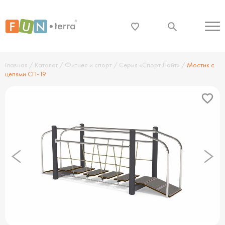
Главная
/
Каталог
/
Фитнес и спорт
/
Серия «Спорт Лайт»
/
Мостик с
цепями СП-19