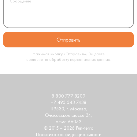
Нажимая кнопку «Отправить», Вы даете
согласие на обработку
персональных данных
.
8 800 777 8209
+7 495 543 7438
119530
, г.
Москва
,
Очаковское шоссе 34,
офис А607.2
© 2015 – 2026 Fun-terra
Политика конфиденциальности