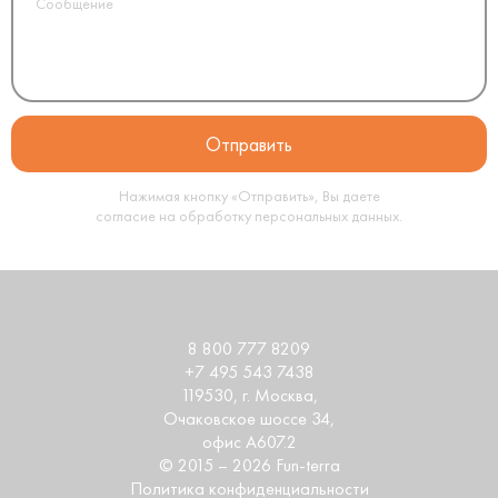
Нажимая кнопку «Отправить», Вы даете
согласие на обработку
персональных данных
.
8 800 777 8209
+7 495 543 7438
119530
, г.
Москва
,
Очаковское шоссе 34,
офис А607.2
© 2015 – 2026 Fun-terra
Политика конфиденциальности