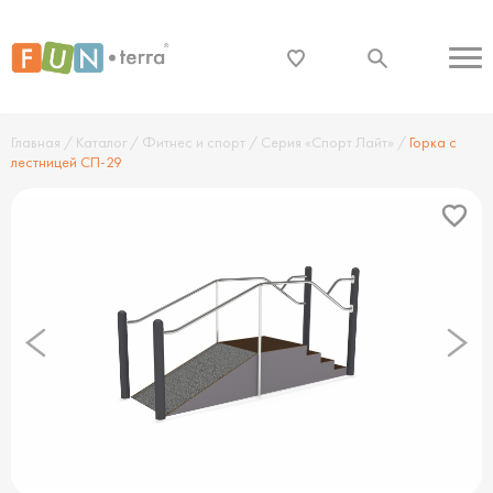
Главная
/
Каталог
/
Фитнес и спорт
/
Серия «Спорт Лайт»
/
Горка с
лестницей СП-29